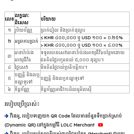
លក្ខណៈ
លេខ
បរិយាយ
ពិសេស
១
រូបិយប័ណ្ណ
ប្រាក់រៀល និងប្រាក់ដុល្លារ
≤ KHR ៤០០,០០០ ឬ USD ១០០ = ០.២៥%
២
អត្រាការប្រាក់
> KHR ៤០០,០០០ ឬ USD ១០០ = ៤.០០%
ធានារ៉ាប់រង
ទទួលបានសេវាធានារ៉ាប់រងអាយុជីវិតបន្ថែមដោយ
៣
អាយុជីវិត
ឥតគិតថ្លៃរហូតដល់ ៥,០០០ ដុល្លារ។
៤
ថ្លៃសេវា
មិនគិតថ្លៃរាល់ប្រតិបត្តិការ។
បញ្ញត្តិ និងលក្ខ
៥
បញ្ញត្តិ និងលក្ខខណ្ឌទូទៅ
ខណ្ឌទូទៅ
៦
ខិត្តប័ណ្ណ
ខិត្តប័ណ្ណអាជីវករអិលអូអិលស៊ី
៖
របៀបប្រើប្រាស់
វីដេអូ, របៀបទាញយក QR Code ដែលមានចំនួនទឹកប្រាក់ស្រាប់
(Dynamic QR) នៅក្នុងកម្មវិធី LOLC Merchant
វីដេអូ, របៀបភ្ជាប់គណនីរបស់ពាណិជ្ជករដៃគូ (Merchant) ជាមួយ