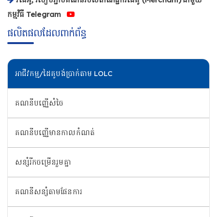
កម្មវិធី Telegram
ផលិតផលដែលពាក់ព័ន្ធ
អាជីវកម្ម/ដៃគូបង់ប្រាក់តាម LOLC
គណនីបញ្ញើសំចៃ
គណនីបញ្ញើមានកាលកំណត់
សន្សំរីកចម្រើនរួមគ្នា
គណនីសន្សំតាមផែនការ