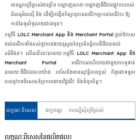
មានអ្នកប្រើប្រាស់ជាច្រើន បណ្តាញសាខា បណ្តាញឌីជីថលផ្លូវការរបស់
អិលអូអិលស៊ី និង ដើម្បីបង្កើនកិត្យានុភាពអាជីវកម្មរបស់អាជីវករ ឱ្យ
កាន់តែទូលំទូលាយជាងមុន។
កម្មវិធី
LOLC Merchant App និង Merchant Portal
ផ្តល់ឱកាស
ដល់អាជីករទាំងអស់នូវភាពងាយស្រួលនៃប្រតិបត្តិការឌីជីថលដល់
អតិថិជន។ លើសពីនេះតាមរយៈកម្មវិធី
LOLC Merchant App និង
Merchant Portal
អាជីវករអាចរីករាយជាមួយការទូទាត់
តាមរយៈឌីជីថលបានយ៉ាង រហ័សនិងមានសុវត្ថិភាពខ្ពស់ ក៏ដូចជាទទួល
បាននូវបទពិសោធន៍ប្រកបដោយវិជ្ជាជីវៈ និងទំនុកចិត្ត។
លក្ខណៈពិសេស
លក្ខខណ្ឌ
ការស្នើសុំប្រើប្រាស់
លក្ខណៈពិសេសនៃផលិតផល៖