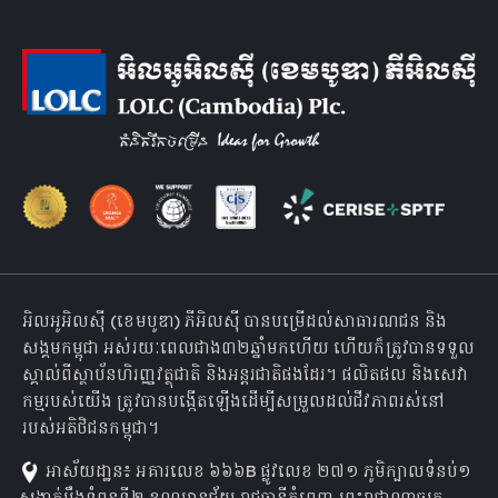
អិលអូអិលស៊ី (ខេមបូឌា) ភីអិលស៊ី បានបម្រើដល់សាធារណជន និង
សង្គមកម្ពុជា អស់រយៈពេលជាង៣២ឆ្នាំមកហើយ ហើយក៏ត្រូវបានទទួល
ស្គាល់ពីស្ថាប័នហិរញ្ញវត្ថុជាតិ និងអន្តរជាតិផងដែរ។ ផលិតផល និងសេវា
កម្មរបស់យើង ត្រូវបានបង្កើតឡើងដើម្បីសម្រួលដល់ជីវភាពរស់នៅ
របស់អតិថិជនកម្ពុជា។
អាស័យដា្ឋន៖ អគារលេខ ៦៦៦B ផ្លូវលេខ ២៧១ ភូមិក្បាលទំនប់១
សង្កាត់បឹងទំពុនទី២ ខណ្ឌមានជ័យ រាជធានីភ្នំពេញ ព្រះរាជាណាចក្រ