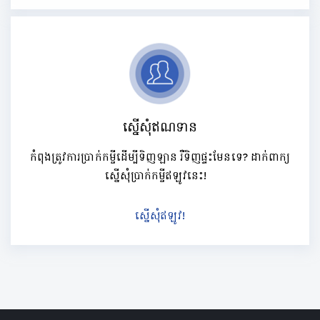
ស្នើសុំឥណទាន
កំពុងត្រូវការប្រាក់កម្ចីដើម្បីទិញឡាន រឺទិញផ្ទះមែនទេ? ដាក់ពាក្យ
ស្នើសុំប្រាក់កម្ចីឥឡូវនេះ!
ស្នើសុំឥឡូវ!