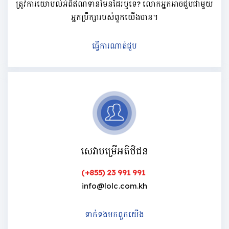
ត្រូវការយោបល់អំពីឥណទានមែនដែរឬទេ? លោកអ្នកអាចជួបជាមួយ
អ្នកប្រឹក្សារបស់ពួកយើងបាន។
ធ្វើការណាត់ជួប
សេវាបម្រើអតិថិជន
(+855) 23 991 991
info@lolc.com.kh
ទាក់ទងមកពួកយើង