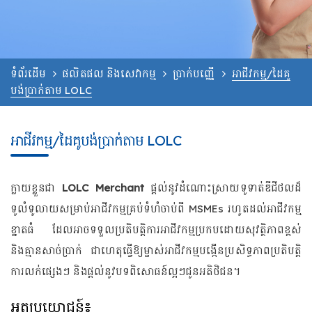
ទំព័រដើម
ផលិតផល និងសេវាកម្ម
ប្រាក់បញ្ញើ
អាជីវកម្ម/ដៃគូ
បង់ប្រាក់តាម LOLC
អាជីវកម្ម/ដៃគូបង់ប្រាក់តាម LOLC
ក្លាយខ្លួនជា
LOLC Merchant
ផ្តល់នូវដំណោះស្រាយទូទាត់ឌីជីថលដ៏
ទូលំទូលាយសម្រាប់អាជីវកម្មគ្រប់ទំហំចាប់ពី MSMEs រហូតដល់អាជីវកម្ម
ខ្នាតធំ ដែលអាចទទួលប្រតិបត្តិការអាជីវកម្មប្រកបដោយសុវត្ថិភាពខ្ពស់
និងគ្មានសាច់ប្រាក់ ជាហេតុធ្វើឱ្យម្ចាស់អាជីវកម្មបង្កើនប្រសិទ្ធភាពប្រតិបត្តិ
ការលក់ផ្សេងៗ និងផ្តល់នូវបទពិសោធន៍ល្អៗជូនអតិថិជន។
អត្ថប្រយោជន៍៖