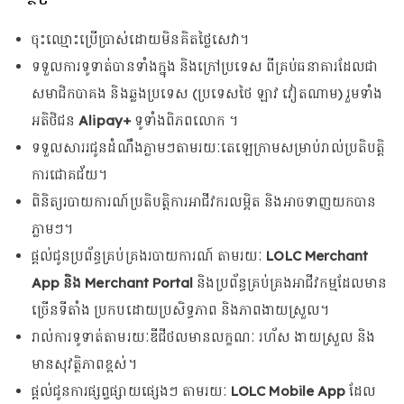
ចុះឈ្មោះប្រើប្រាស់ដោយមិនគិតថ្លៃសេវា។
ទទួលការទូទាត់បានទាំងក្នុង និងក្រៅប្រទេស ពីគ្រប់ធនាគារដែលជា
សមាជិកបាគង និងឆ្លងប្រទេស (ប្រទេសថៃ ឡាវ វៀតណាម) រួមទាំង
អតិថិជន
Alipay+
ទូទាំងពិភពលោក ។
ទទួលសាររជូនដំណឹងភ្លាមៗតាមរយៈតេឡេក្រាមសម្រាប់រាល់ប្រតិបត្តិ
ការជោគជ័យ។
ពិនិត្យរបាយការណ៍ប្រតិបត្តិការអាជីវករលម្អិត និងអាចទាញយកបាន
ភ្លាមៗ។
ផ្តល់ជូនប្រព័ន្ធគ្រប់គ្រងរបាយការណ៍ តាមរយៈ
LOLC Merchant
App
និង Merchant Portal
និងប្រព័ន្ធគ្រប់គ្រងអាជីវកម្មដែលមាន
ច្រើនទីតាំង ប្រកបដោយប្រសិទ្ធភាព និងភាពងាយស្រួល។
រាល់ការទូទាត់តាមរយៈឌីជីថលមានលក្ខណៈ រហ័ស ងាយស្រួល និង
មានសុវត្ថិភាពខ្ពស់។
ផ្តល់ជូនការផ្សព្វផ្សាយផ្សេងៗ តាមរយៈ
LOLC Mobile App
ដែល