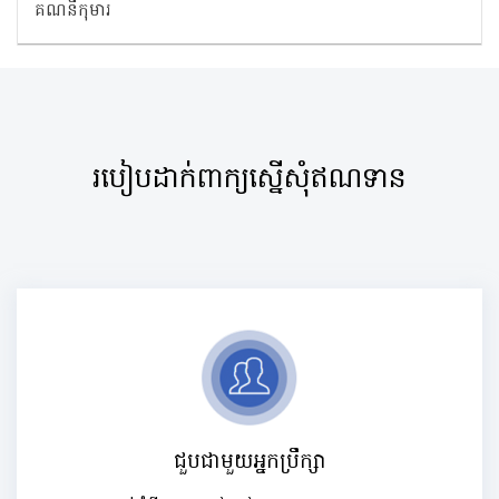
គណនីកុមារ
របៀបដាក់ពាក្យស្នើសុំឥណទាន
ជួបជាមួយអ្នកប្រឹក្សា