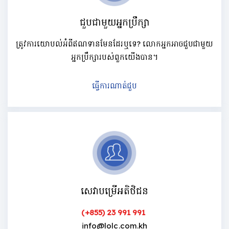
ជួបជាមួយអ្នកប្រឹក្សា
ត្រូវការយោបល់អំពីឥណទានមែនដែរឬទេ? លោកអ្នកអាចជួបជាមួយ
អ្នកប្រឹក្សារបស់ពួកយើងបាន។
ធ្វើការណាត់ជួប
សេវាបម្រើអតិថិជន
(+855) 23 991 991
info@lolc.com.kh