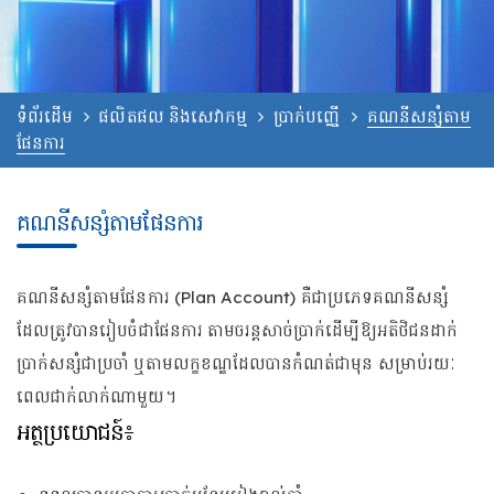
ទំព័រដើម
ផលិតផល និងសេវាកម្ម
ប្រាក់បញ្ញើ
គណនីសន្សំតាម
ផែនការ
គណនីសន្សំតាមផែនការ
គណនីសន្សំតាមផែនការ (Plan Account) គឺជាប្រភេទគណនីសន្សំ
ដែលត្រូវបានរៀបចំជាផែនការ តាមចរន្តសាច់ប្រាក់ដើម្បីឱ្យអតិថិជនដាក់
ប្រាក់សន្សំជាប្រចាំ ឬតាមលក្ខខណ្ឌដែលបានកំណត់ជាមុន សម្រាប់រយៈ
ពេលជាក់លាក់ណាមួយ។
អត្ថប្រយោជន៍៖