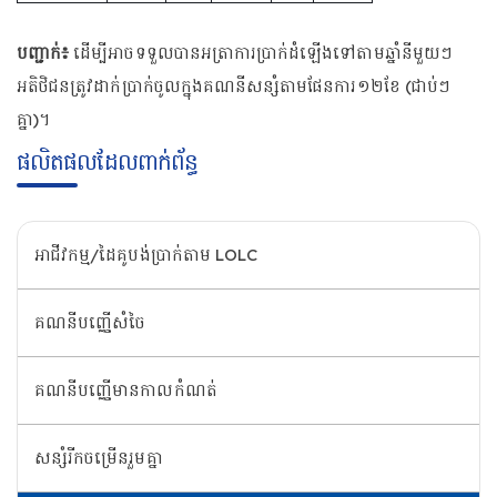
បញ្ជាក់៖
ដើម្បីអាចទទួលបានអត្រាការប្រាក់ដំឡើងទៅតាមឆ្នាំនីមួយៗ
អតិថិជនត្រូវដាក់ប្រាក់ចូលក្នុងគណនីសន្សំតាមផែនការ១២ខែ (ជាប់ៗ
គ្នា)។
ផលិតផលដែលពាក់ព័ន្ធ
អាជីវកម្ម/ដៃគូបង់ប្រាក់តាម LOLC
គណនីបញ្ញើសំចៃ
គណនីបញ្ញើមានកាលកំណត់
សន្សំរីកចម្រើនរួមគ្នា