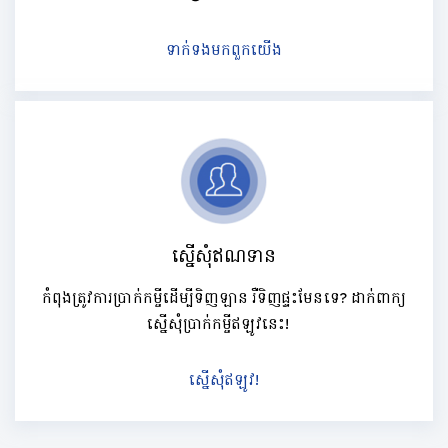
ទាក់ទងមកពួកយើង
ស្នើសុំឥណទាន
កំពុងត្រូវការប្រាក់កម្ចីដើម្បីទិញឡាន រឺទិញផ្ទះមែនទេ? ដាក់ពាក្យ
ស្នើសុំប្រាក់កម្ចីឥឡូវនេះ!
ស្នើសុំឥឡូវ!