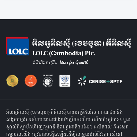
អិលអូអិលស៊ី (ខេមបូឌា) ភីអិលស៊ី បានបម្រើដល់សាធារណជន និង
សង្គមកម្ពុជា អស់រយៈពេលជាង៣២ឆ្នាំមកហើយ ហើយក៏ត្រូវបានទទួល
ស្គាល់ពីស្ថាប័នហិរញ្ញវត្ថុជាតិ និងអន្តរជាតិផងដែរ។ ផលិតផល និងសេវា
កម្មរបស់យើង ត្រូវបានបង្កើតឡើងដើម្បីសម្រួលដល់ជីវភាពរស់នៅ