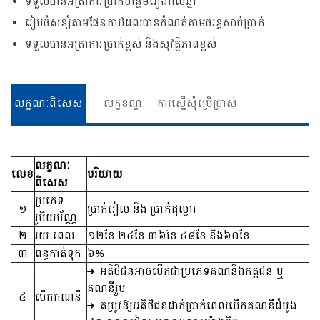
ទទួលបានអត្រាការប្រាក់បន្ថែមរៀងរាល់ឆ្នាំ
រៀបចំសន្សំតាមផែនការដែលបានកំណត់តាមចរន្តសាច់ប្រាក់
ទទួលបានអត្រាការប្រាក់ខ្ពស់ និងសុវត្ថិភាពខ្ពស់
លក្ខណៈពិសេស
លក្ខខណ្ឌ
ការស្នើសុំប្រើប្រាស់
លក្ខណៈ
លេខ
បរិយាយ
ពិសេស
ប្រភេទ
១
ប្រាក់រៀល និង ប្រាក់ដុល្លារ
រូបិយប័ណ្ណ
២
រយៈពេល
១២ខែ ២៤ខែ ៣៦ខែ ៤៨ខែ និង៦០ខែ
៣
ពន្ធកាត់ទុក
៦%
អតិថិជនអាចបើកជាប្រភេទគណនីឯកត្តជន ឬ
គណនីរួម
៤
បើកគណនី
តម្រូវឱ្យអតិថិជនដាក់ប្រាក់ពេលបើកគណនីដំបូង