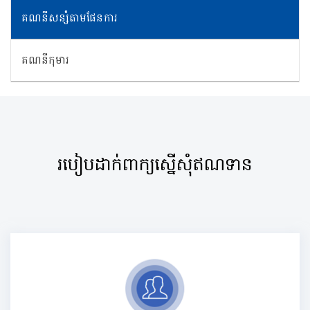
គណនីសន្សំតាមផែនការ
គណនីកុមារ
របៀបដាក់ពាក្យស្នើសុំឥណទាន