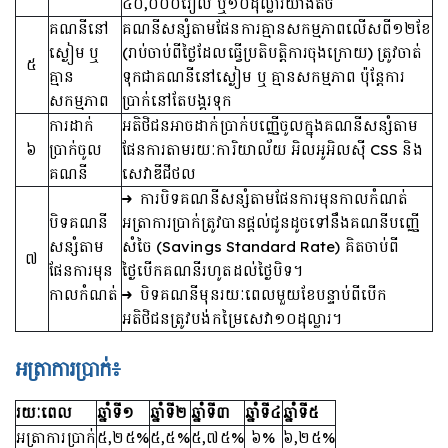
៤០,០០០រៀល ឬ១០ដុល្លារយ៉ាងតិច
គណនីនៅ
គណនីសន្សំតាមផែនការគ្មានសកម្មភាពលើសពី១២ខែ
ស្ងៀម ឬ
(រាប់ចាប់ពីថ្ងៃដែលធ្វើប្រតិបត្តិការចុងក្រោយ) ត្រូវចាត់
៥
គ្មាន
ទុកជាគណនីនៅស្ងៀម ឬ គ្មានសកម្មភាព ប៉ុន្តែការ
សកម្មភាព
ប្រាក់នៅតែបង្គរទុក
ការដាក់
អតិថិជនអាចដាក់ប្រាក់បញ្ញើចូលក្នុងគណនីសន្សំតាម
៦
ប្រាក់ចូល
ផែនការតាមរយៈការិយាល័យ អិលអូអិលស៊ី CSS និង
គណនី
សេវាឌីជីថល
ការបិទគណនីសន្សំតាមផែនការមុនកាលកំណត់
បិទគណនី
អត្រាការប្រាក់ត្រូវបានផ្តល់ជូនដូចទៅនឹងគណនីបញ្ញើ
សន្សំតាម
សំចៃ (Savings Standard Rate) គិតចាប់ពី
៧
ផែនការមុន
ថ្ងៃបើកគណនីរហូតដល់ថ្ងៃបិទ។
កាលកំណត់
បិទគណនីមុនរយៈពេលមួយខែបន្ទាប់ពីបើក
អតិថិជនត្រូវបង់កម្រៃសេវា១០ដុល្លារ។
អត្រាការប្រាក់៖
រយៈពេល
ឆ្នាំទី១
ឆ្នាំទី២
ឆ្នាំទី៣
ឆ្នាំទី៤
ឆ្នាំទី៥
អត្រាការប្រាក់
៥,២៥%
៥,៥%
៥,៧៥%
៦%
៦,២៥%