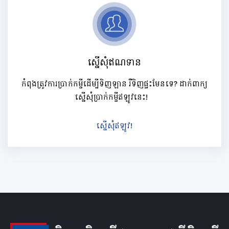
ស្នើសុំឥណទាន
កំពុងត្រូវការប្រាក់កម្ចីដើម្បីទិញឡាន រឺទិញផ្ទះមែនទេ? ដាក់ពាក្យ
ស្នើសុំប្រាក់កម្ចីឥឡូវនេះ!
ស្នើសុំឥឡូវ!