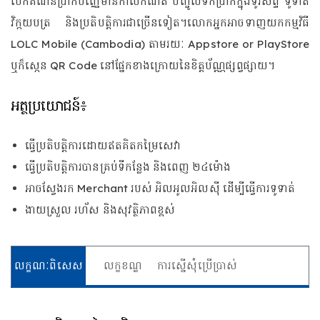
បើកគណនីប្រាក់បញ្ញើមានកាលកំណត់ បញ្ចូលទឹកប្រាក់ក្នុងទូរស័ព្ទ ទូទាត់
វិក្កយបត្រ និងប្រតិបត្តិការជាច្រើនទៀត។លោកអ្នកអាចទាញយកកម្មវិធី
LOLC Mobile (Cambodia) តាមរយៈ Appstore or PlayStore
ឬក៏ស្កេន QR Code នៅផ្នែកខាងក្រោយនៃខិត្តប័ណ្ណផ្សព្វផ្សាយ។
អត្ថប្រយោជន៍៖
ធ្វើប្រតិបត្តិការដោយឥតគិតកម្រៃសេវា
ធ្វើប្រតិបត្តិការបានគ្រប់ទីកន្លែង និងពេញ ២៤ម៉ោង
អាចស្វែងរក Merchant របស់ អិលអូលអិលស៊ី ដើម្បីធ្វើការទូទាត់
ងាយស្រួល រហ័ស និងសុវត្ថិភាពខ្ពស់
លក្ខណៈ​ពិសេស
លក្ខខណ្ឌ
ការស្នើសុំប្រើប្រាស់