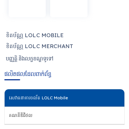
ខិតប័ណ្ណ LOLC MOBILE
ខិតប័ណ្ណ LOLC MERCHANT
បញ្ញត្តិ និងលក្ខខណ្ឌទូទៅ
ផលិតផលដែលពាក់ព័ន្ធ
សេវាធនាគារចល័ត LOLC Mobile
គណនីឌីជីថល