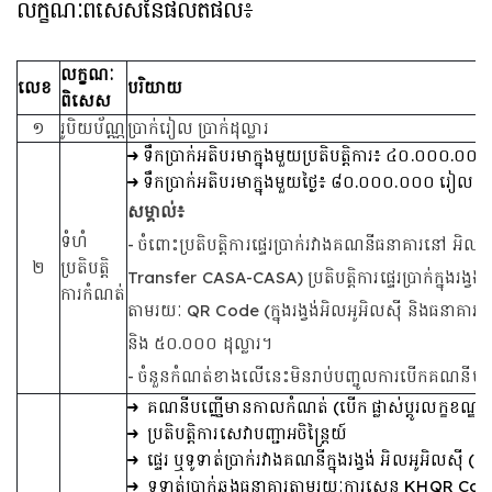
លក្ខណៈពិសេសនៃផលិតផល៖
លក្ខណៈ
លេខ
បរិយាយ
ពិសេស
១
រូបិយប័ណ្ណ
ប្រាក់រៀល ប្រាក់ដុល្លារ
ទឹកប្រាក់អតិបរមាក្នុងមួយប្រតិបត្តិការ៖ ៤០.០០០.០០
ទឹកប្រាក់អតិបរមាក្នុងមួយថ្ងៃ៖ ៨០.០០០.០០០ រៀល និ
សម្គាល់៖
ទំហំ
- ចំពោះប្រតិបត្តិការផ្ទេរប្រាក់រវាងគណនីធនាគារនៅ អ
២
ប្រតិបត្តិ
Transfer CASA-CASA) ប្រតិបត្តិការផ្ទេរប្រាក់ក្នុងរង្
ការកំណត់
តាមរយៈ QR Code (ក្នុងរង្វង់អិលអូអិលស៊ី និងធនាគារផ
និង ៥០.០០០ ដុល្លារ។
- ចំនួនកំណត់ខាងលើនេះមិនរាប់បញ្ចូលការបើកគណនីបញ្
គណនីបញ្ញើមានកាលកំណត់ (បើក ផ្លាស់ប្តូរលក្ខខណ្ឌ
ប្រតិបត្តិការសេវាបញ្ជាអចិន្រ្តៃយ៍
ផ្ទេរ ឬទូទាត់ប្រាក់រវាងគណនីក្នុងរង្វង់ អិលអូអិ
ទូទាត់ប្រាក់ឆ្លងធនាគារតាមរយៈការស្កេន KHQR Code 