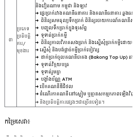
និងវៀតណាម កម្ពុជា និងឡាវ
ផ្ទេរប្រាក់រវាងគណនីធនាគារ និងគណនីធនាគារ ឆ្លងធន
ពិនិត្យសមតុល្យទឹកប្រាក់ ពិនិត្យរបាយការណ៍គណ
បញ្ចូលទឹកប្រាក់ក្នុងទូរស័ព្ទ
ប្រភេទ
ទូទាត់ប្រាក់កម្ចី
ប្រតិបត្តិ
៣
ពិនិត្យកាលវិភាគសងប្រាក់ និងស្នើសុំប្រាក់កម្ចីដ
ការ/
ស្នើសុំ និងបង់ផ្ដាច់កម្ចីប្រាក់បៀវត្ស
មុខងារ
ដាក់ប្រាក់ចូលគណនីបាគង (Bakong Top Up) តាម
ទូទាត់វិក្កយបត្រ
ទូទាត់រួមគ្នា
បង្ខាំងប័ណ្ណ ATM
បើកគណនីឌីជីថល
ដំណើរកាគណនីនៅស្ងៀម ឬគ្មានសកម្មកភាពឡើងវិញ
និងប្រតិបត្តិការផ្សេងៗជាច្រើនទៀត។
កម្រៃសេវា៖