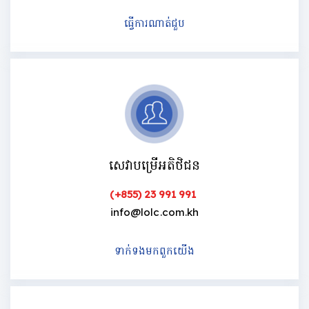
ធ្វើការណាត់ជួប
សេវាបម្រើអតិថិជន
(+855) 23 991 991
info@lolc.com.kh
ទាក់ទងមកពួកយើង