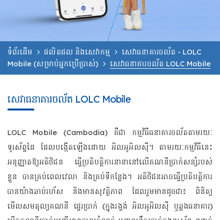
ទំព័រដើម
ផលិតផល និងសេវាកម្ម
សេវាធនាគារចល័ត - LOLC
Mobile (សម្រាប់អ្នកប្រើប្រាស់)
សេវាធនាគារចល័ត LOLC Mobile
សេវាធនាគារចល័ត LOLC Mobile
LOLC Mobile (Cambodia) គឺជា កម្មវិធីធនាគារចល័តតាមរយៈ
ទូរស័ព្ទដៃ ដែលបង្កើតឡើងដោយ អិលអូអិលស៊ី។ តាមរយៈកម្មវិធីនេះ
អនុញ្ញាតឱ្យអតិថិជន ធ្វើប្រតិបត្តិការនានានៅលើគណនីប្រាក់សន្សំរបស់
ខ្លួន បានគ្រប់ពេលវេលា និងគ្រប់ទីកន្លែង។ អតិថិជនអាចធ្វើប្រតិបត្តិការ
បានយ៉ាងឆាប់រហ័ស និងមានសុវត្ថិភាព ដែលរួមមានដូចជា៖ ពិនិត្យ
មើលសមតុល្យគណនី ផ្ទេរប្រាក់ (ក្នុងរង្វង់ អិលអូអិលស៊ី ឬឆ្លងធនាគារ)