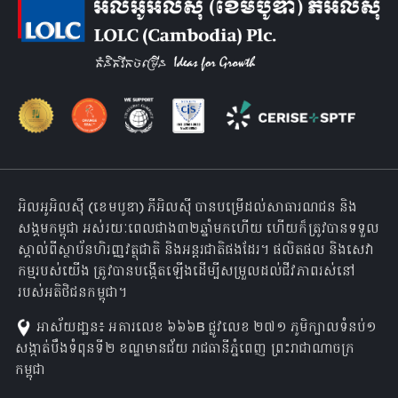
អិលអូអិលស៊ី (ខេមបូឌា) ភីអិលស៊ី បានបម្រើដល់សាធារណជន និង
សង្គមកម្ពុជា អស់រយៈពេលជាង៣២ឆ្នាំមកហើយ ហើយក៏ត្រូវបានទទួល
ស្គាល់ពីស្ថាប័នហិរញ្ញវត្ថុជាតិ និងអន្តរជាតិផងដែរ។ ផលិតផល និងសេវា
កម្មរបស់យើង ត្រូវបានបង្កើតឡើងដើម្បីសម្រួលដល់ជីវភាពរស់នៅ
របស់អតិថិជនកម្ពុជា។
អាស័យដា្ឋន៖ អគារលេខ ៦៦៦B ផ្លូវលេខ ២៧១ ភូមិក្បាលទំនប់១
សង្កាត់បឹងទំពុនទី២ ខណ្ឌមានជ័យ រាជធានីភ្នំពេញ ព្រះរាជាណាចក្រ
កម្ពុជា