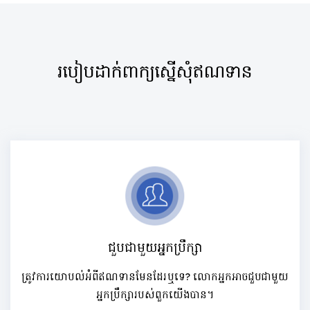
របៀបដាក់ពាក្យស្នើសុំឥណទាន
ជួបជាមួយអ្នកប្រឹក្សា
ត្រូវការយោបល់អំពីឥណទានមែនដែរឬទេ? លោកអ្នកអាចជួបជាមួយ
អ្នកប្រឹក្សារបស់ពួកយើងបាន។