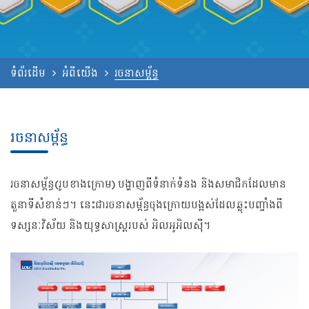
ទំព័រដើម
អំពីយើង
រចនាសម្ព័ន្ធ
រចនាសម្ព័ន្ធ
រចនាសម្ព័ន្ធ(រូបខាងក្រោម) បង្ហាញពីទំនាក់ទំនង និងសមាជិកដែលមាន
តួនាទីសំខាន់ៗ។ នេះជារចនាសម្ព័ន្ធចុងក្រោយបង្អស់ដែលឆ្លុះបញ្ចាំងពី
ទស្សនៈវិស័យ និងយុទ្ធសាស្ត្ររបស់ អិលអូអិលស៊ី។