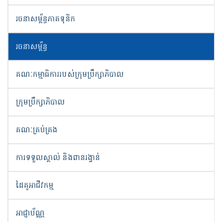
រចនាសម្ព័ន្ធភាគទុនិក
រចនាសម្ព័ន្ធ
គណៈកម្មាធិការរបស់ក្រុមប្រឹក្សាភិបាល
ក្រុម​ប្រឹក្សាភិបាល
គណៈគ្រប់គ្រង
ការទទួលស្គាល់ និងពានរង្វាន់
ដៃគូអាជីវកម្ម
អាជ្ញាប័ណ្ណ