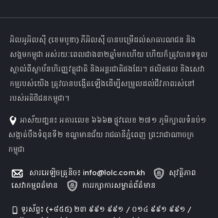
អិលអូអិលស៊ី (ខេមបូឌា) ភីអិលស៊ី បានបម្រើដល់សាធារណជន និង
សង្គមកម្ពុជា អស់រយៈពេលជាង៣២ឆ្នាំមកហើយ ហើយក៏ត្រូវបានទទួល
ស្គាល់ពីស្ថាប័នហិរញ្ញវត្ថុជាតិ និងអន្តរជាតិផងដែរ។ ផលិតផល និងសេវា
កម្មរបស់យើង ត្រូវបានបង្កើតឡើងដើម្បីសម្រួលដល់ជីវភាពរស់នៅ
របស់អតិថិជនកម្ពុជា។
អាស័យដា្ឋន៖ អគារលេខ ៦៦៦B ផ្លូវលេខ ២៧១ ភូមិក្បាលទំនប់១
សង្កាត់បឹងទំពុនទី២ ខណ្ឌមានជ័យ រាជធានីភ្នំពេញ ព្រះរាជាណាចក្រ
កម្ពុជា
សារអេឡិចត្រូនិច៖
info@lolc.com.kh
សុវត្ថិភាព
សេវាកម្មពត៌មាន
ការរក្សាការសម្ងាត់ព័ត៌មាន
ទូរស័ព្ទ៖ (+៨៥៥) ២៣ ៩៩១ ៩៩១ / ០១៤ ៩៩១ ៩៩១ /