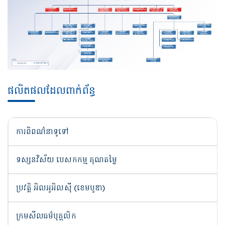
ផលិតផលដែលពាក់ព័ន្ធ
ការពិពណ៌នាទូទៅ
ទស្សនវិស័យ បេសកកម្ម គុណតម្លៃ
ប្រវត្តិ អិលអូអិលស៊ី (ខេមបូឌា)
ក្រមសីលធម៌បុគ្គលិក